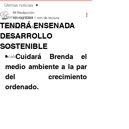
Últimas noticias
MI Redacción
Últimas noticias
10 may 2024
1 min de lectura
TENDRÁ ENSENADA
INTERNACIONAL
DESARROLLO
Ensenada
SOSTENIBLE
Estatal
• Cuidará Brenda el 
Tecate
medio ambiente a la par 
del crecimiento 
ordenado.