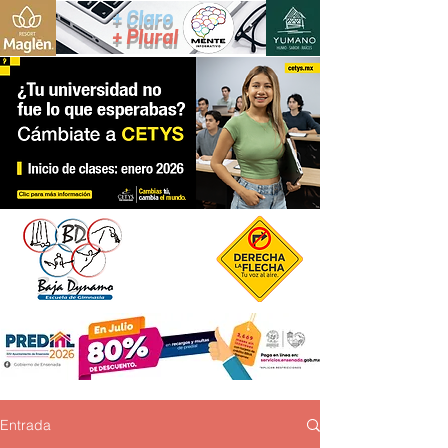
+ Claro
+ Plural
Entrada