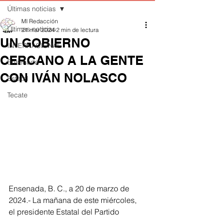
Últimas noticias
MI Redacción
Últimas noticias
21 mar 2024
2 min de lectura
UN GOBIERNO
INTERNACIONAL
CERCANO A LA GENTE
Ensenada
CON IVÁN NOLASCO
Estatal
Tecate
Ensenada, B. C., a 20 de marzo de 
2024.- La mañana de este miércoles, 
el presidente Estatal del Partido 