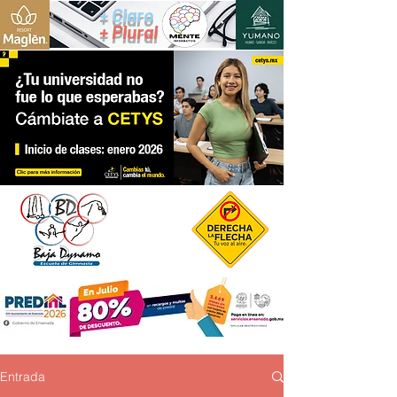
+ Claro
+ Plural
Entrada