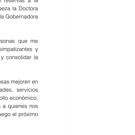
reservas a la 
eza la Doctora 
 la Gobernadora 
rsonas que me 
impatizantes y 
 consolidar la 
sas mejoren en 
es, servicios 
ollo económico, 
 a quienes nos 
uego el próximo 