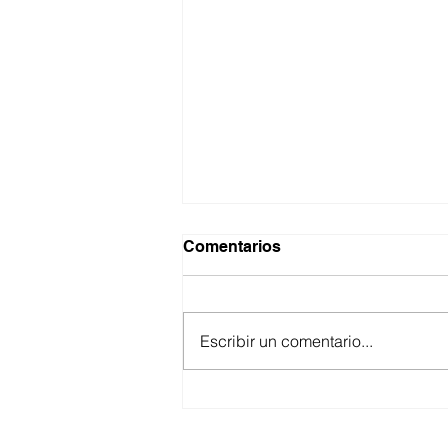
Comentarios
Escribir un comentario...
ASEGURA FUERZA
ESTATAL AL “KRIKEN” EN
VALLE DE GUADALUPE