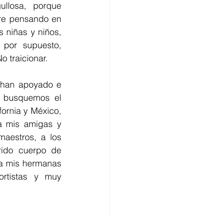
llosa, porque 
re pensando en 
niñas y niños, 
por supuesto, 
 traicionar.
han apoyado e 
 busquemos el 
rnia y México, 
 mis amigas y 
aestros, a los 
rido cuerpo de 
a mis hermanas 
rtistas y muy 