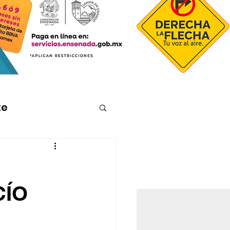
te
CÍO