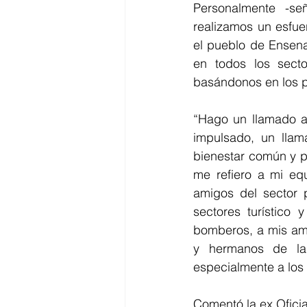
Personalmente -se
realizamos un esfue
el pueblo de Ensena
en todos los secto
basándonos en los pr
“Hago un llamado a
impulsado, un lla
bienestar común y p
me refiero a mi e
amigos del sector p
sectores turístico 
bomberos, a mis ami
y hermanos de las
especialmente a los 
Comentó la ex Oficia