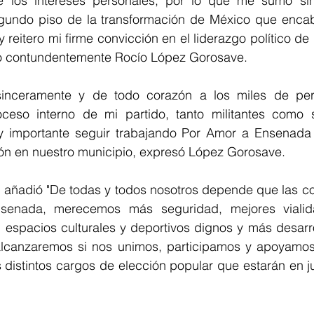
 los intereses personales, por lo que me sumo sin 
gundo piso de la transformación de México que encab
reitero mi firme convicción en el liderazgo político de
dijo contundentemente Rocío López Gorosave.
sinceramente y de todo corazón a los miles de pe
ceso interno de mi partido, tanto militantes como s
 importante seguir trabajando Por Amor a Ensenada y
ón en nuestro municipio, expresó López Gorosave.
l añadió "De todas y todos nosotros depende que las co
senada, merecemos más seguridad, mejores vialidad
, espacios culturales y deportivos dignos y más desarr
alcanzaremos si nos unimos, participamos y apoyamos
 distintos cargos de elección popular que estarán en j