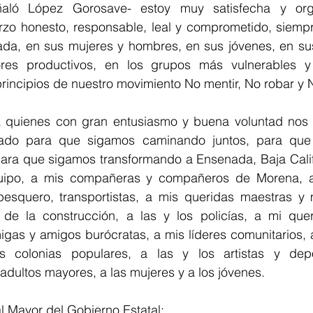
ñaló López Gorosave- estoy muy satisfecha y orgu
rzo honesto, responsable, leal y comprometido, siemp
da, en sus mujeres y hombres, en sus jóvenes, en sus 
res productivos, en los grupos más vulnerables y 
incipios de nuestro movimiento No mentir, No robar y No
 quienes con gran entusiasmo y buena voluntad nos 
mado para que sigamos caminando juntos, para que
ara que sigamos transformando a Ensenada, Baja Califo
quipo, a mis compañeras y compañeros de Morena, a
esquero, transportistas, a mis queridas maestras y m
y de la construcción, a las y los policías, a mi que
gas y amigos burócratas, a mis líderes comunitarios, 
 colonias populares, a las y los artistas y depo
adultos mayores, a las mujeres y a los jóvenes.  
l Mayor del Gobierno Estatal: