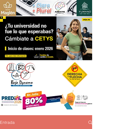
+ Claro
+ Plural
Entrada