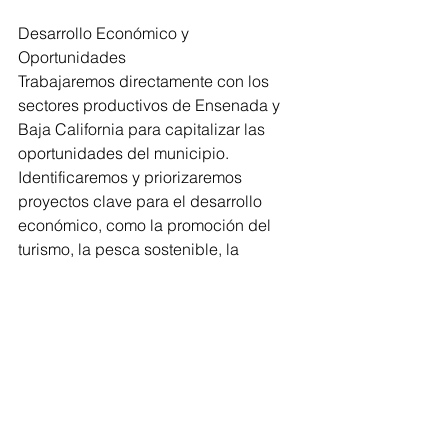
Desarrollo Económico y 
Oportunidades 
Trabajaremos directamente con los 
sectores productivos de Ensenada y 
Baja California para capitalizar las 
oportunidades del municipio. 
Identificaremos y priorizaremos 
proyectos clave para el desarrollo 
económico, como la promoción del 
turismo, la pesca sostenible, la 
industria vitivinícola, la tecnología y la 
manufactura. Facilitaremos la 
inversión, simplificaremos trámites 
para emprendedores y crearemos 
alianzas público-privadas para 
impulsar el crecimiento económico 
sostenible en la región.
Ensenada