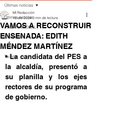
Últimas noticias
MI Redacción
Últimas noticias
15 abr 2024
3 min de lectura
VAMOS A RECONSTRUIR
INTERNACIONAL
ENSENADA: EDITH
Ensenada
MÉNDEZ MARTÍNEZ
Estatal
• La candidata del PES a 
Tecate
la alcaldía, presentó a 
su planilla y los ejes 
rectores de su programa 
de gobierno.