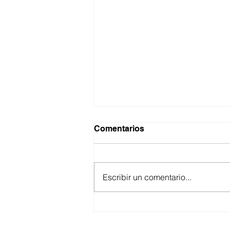
Comentarios
Escribir un comentario...
ASEGURA FUERZA
ESTATAL AL “KRIKEN” EN
VALLE DE GUADALUPE