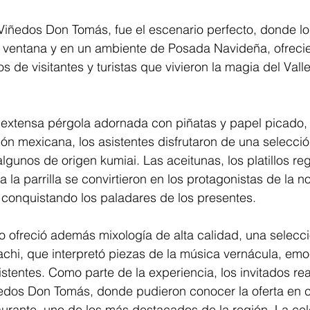
 Viñedos Don Tomás, fue el escenario perfecto, donde los
la ventana y en un ambiente de Posada Navideña, ofrecie
os de visitantes y turistas que vivieron la magia del Vall
 extensa pérgola adornada con piñatas y papel picado,
ción mexicana, los asistentes disfrutaron de una selecció
lgunos de origen kumiai. Las aceitunas, los platillos reg
a la parrilla se convirtieron en los protagonistas de la n
 conquistando los paladares de los presentes.
 ofreció además mixología de alta calidad, una selecci
achi, que interpretó piezas de la música vernácula, em
istentes. Como parte de la experiencia, los invitados rea
iñedos Don Tomás, donde pudieron conocer la oferta en 
urante, uno de los más destacados de la región. La cel