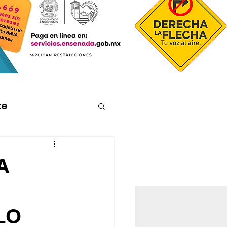
te
A
LO