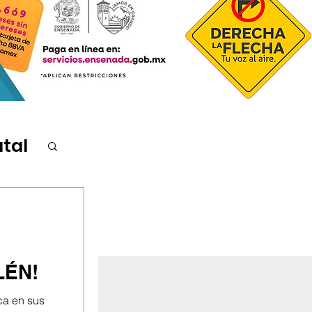
atal
LÉN!
ca en sus