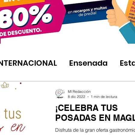
INTERNACIONAL
Ensenada
Est
MI Redacción
8 dic 2022
1 min de lectura
¡CELEBRA TUS
POSADAS EN MAG
Disfruta de la gran oferta gastronómi