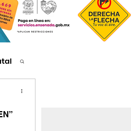
atal
EN”