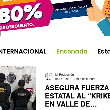
INTERNACIONAL
Ensenada
Est
MI Redacción
hace 1 día
2 min de lectura
ASEGURA FUERZA
ESTATAL AL “KRIK
EN VALLE DE