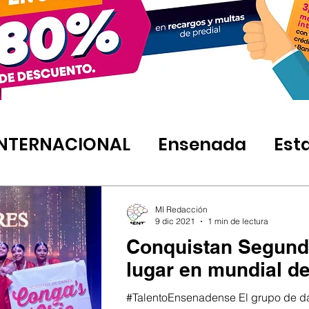
INTERNACIONAL
Ensenada
Est
MI Redacción
9 dic 2021
1 min de lectura
Conquistan Segun
lugar en mundial de
#TalentoEnsenadense El grupo de d