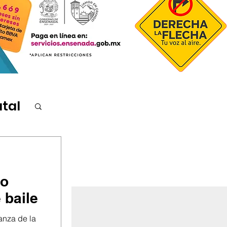
atal
do
 baile
anza de la