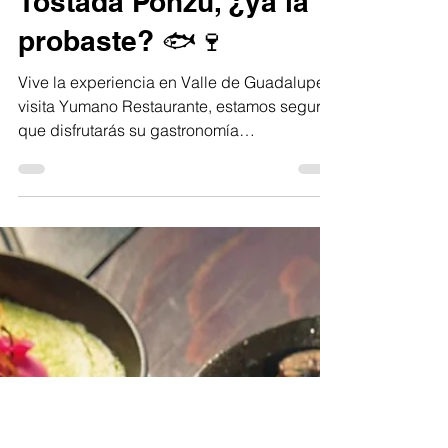
MI Redacción
28 oct 2022
1 min de lectura
Tostada Ponzu, ¿ya la
probaste? 🐟🍷
Vive la experiencia en Valle de Guadalupe y
visita Yumano Restaurante, estamos seguros
que disfrutarás su gastronomía
acompañada de...