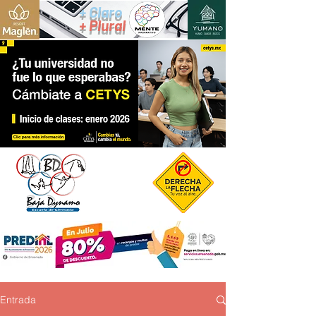
+ Claro
+ Plural
Entrada