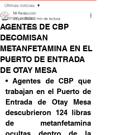
Últimas noticias
MI Redacción
Últimas noticias
21 jun 2024
2 min de lectura
AGENTES DE CBP
INTERNACIONAL
DECOMISAN
Ensenada
METANFETAMINA EN EL
Estatal
PUERTO DE ENTRADA
Tecate
DE OTAY MESA
• Agentes de CBP que 
trabajan en el Puerto de 
Entrada de Otay Mesa 
descubrieron 124 libras 
de metanfetamina 
ocultas dentro de la 