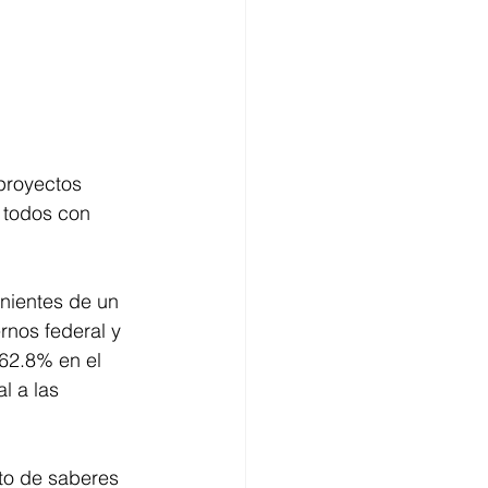
proyectos 
 todos con 
nientes de un 
rnos federal y 
62.8% en el 
l a las 
to de saberes 