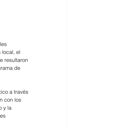
les 
local, el 
e resultaron 
ograma de 
ico a través 
n con los 
 y la 
les 