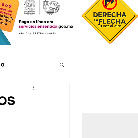
te
OS