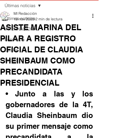
Últimas noticias
MI Redacción
Últimas noticias
19 nov 2023
2 min de lectura
ASISTE MARINA DEL
INTERNACIONAL
PILAR A REGISTRO
Ensenada
OFICIAL DE CLAUDIA
Estatal
SHEINBAUM COMO
Tecate
PRECANDIDATA
PRESIDENCIAL
• Junto a las y los 
gobernadores de la 4T, 
Claudia Sheinbaum dio 
su primer mensaje como 
precandidata a la 