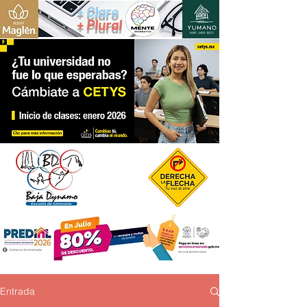
+ Claro
+ Plural
Entrada