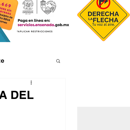
te
A DEL