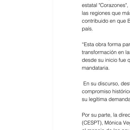
estatal "Corazones", 
las regiones que más
contribuido en que B
país. 
“Esta obra forma pa
transformación en la
desde su inicio fue
mandataria.
 En su discurso, destacó que este nuevo servicio público representa el cumplimiento de un 
compromiso históric
su legítima demanda
Por su parte, la dir
(CESPT), Mónica Vega