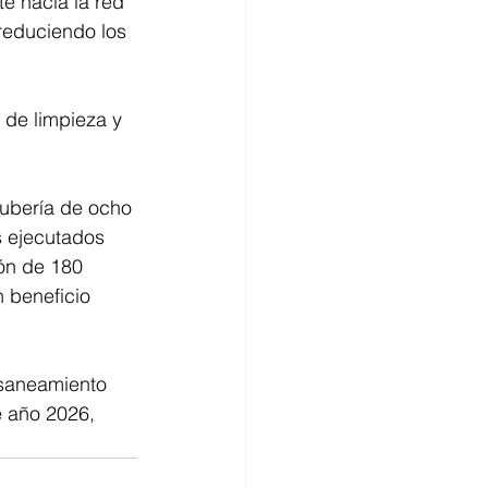
e hacia la red 
 reduciendo los 
 de limpieza y 
tubería de ocho 
s ejecutados 
ión de 180 
 beneficio 
 saneamiento 
 año 2026, 