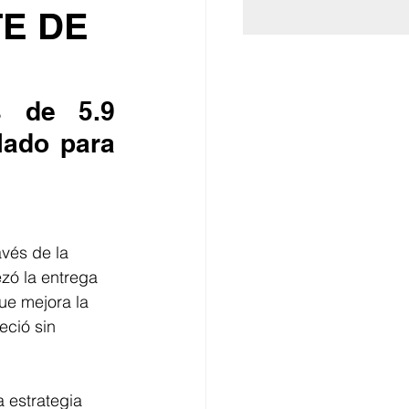
E DE
s de 5.9 
lado para 
vés de la 
zó la entrega 
ue mejora la 
ció sin 
 estrategia 