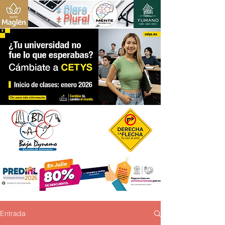
+ Claro
+ Plural
Entrada