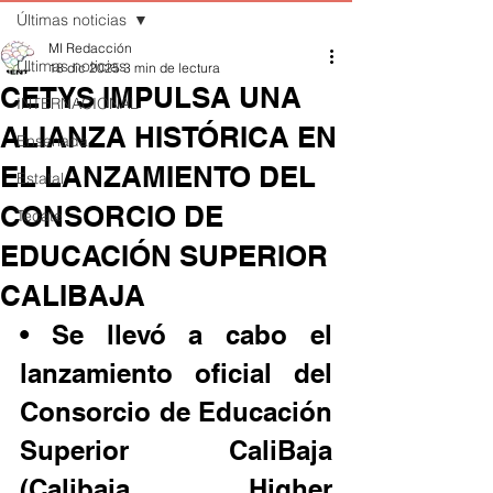
Últimas noticias
MI Redacción
Últimas noticias
18 dic 2025
3 min de lectura
CETYS IMPULSA UNA
INTERNACIONAL
ALIANZA HISTÓRICA EN
Ensenada
EL LANZAMIENTO DEL
Estatal
CONSORCIO DE
Tecate
EDUCACIÓN SUPERIOR
CALIBAJA
• Se llevó a cabo el 
lanzamiento oficial del 
Consorcio de Educación 
Superior CaliBaja 
(Calibaja Higher 