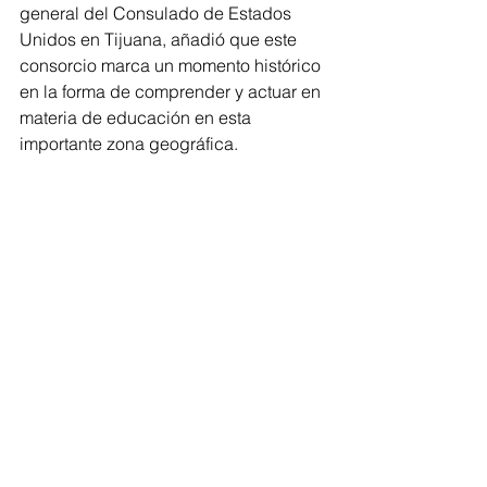
general del Consulado de Estados 
Unidos en Tijuana, añadió que este 
consorcio marca un momento histórico 
en la forma de comprender y actuar en 
materia de educación en esta 
importante zona geográfica. 
“Esto no es una idea nueva, pero se 
necesitaba una actualización, y una 
especie de nuevo marco, y realmente 
un nuevo compromiso de todos”, dijo 
el cónsul.
El lanzamiento del CHEC celebró el 
inicio de una alianza histórica, al 
mismo tiempo que reafirmó el 
compromiso de las instituciones de 
ambos lados de la frontera, incluyendo 
CETYS Universidad, por construir 