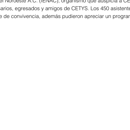
 del Noroeste A.C. (IENAC), organismo que auspicia a C
arios, egresados y amigos de CETYS. Los 450 asistente
e de convivencia, además pudieron apreciar un progra