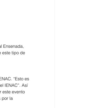
al Ensenada, 
 este tipo de 
IENAC. “Esto es 
el IENAC”. Así 
r este evento 
por la 