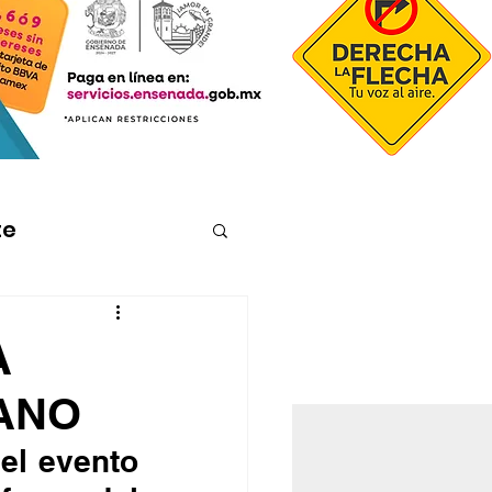
te
A
RANO
el evento 