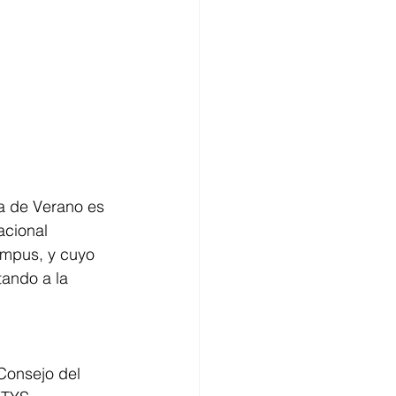
la de Verano es 
acional 
ampus, y cuyo 
tando a la 
Consejo del 