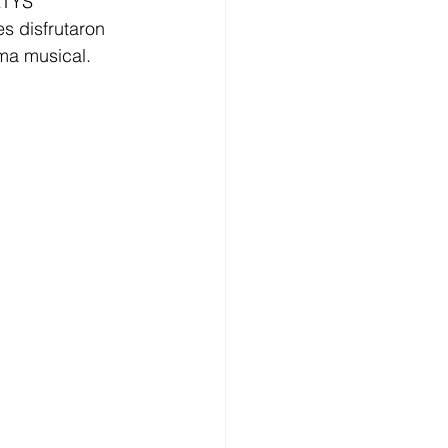
ETYS 
s disfrutaron 
ma musical.