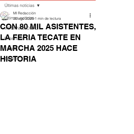
Últimas noticias
MI Redacción
Últimas noticias
20 ago 2025
1 min de lectura
CON 80 MIL ASISTENTES,
INTERNACIONAL
LA FERIA TECATE EN
Ensenada
MARCHA 2025 HACE
Estatal
HISTORIA
Tecate