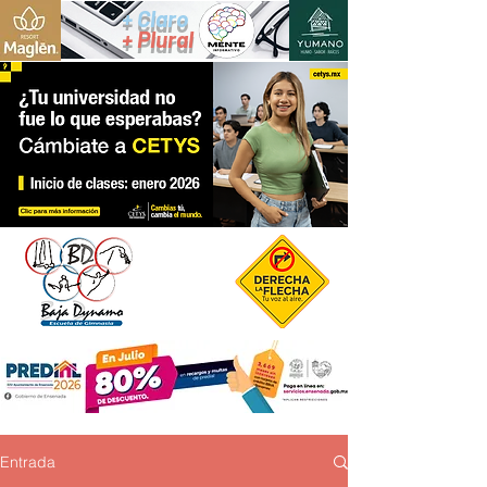
+ Claro
+ Plural
Entrada