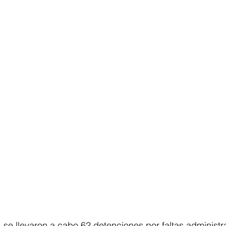
, se llevaron a cabo 62 detenciones por faltas administra