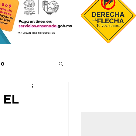
te
 EL