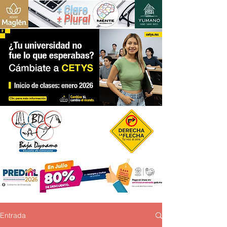
+ Claro
+ Plural
Entrada