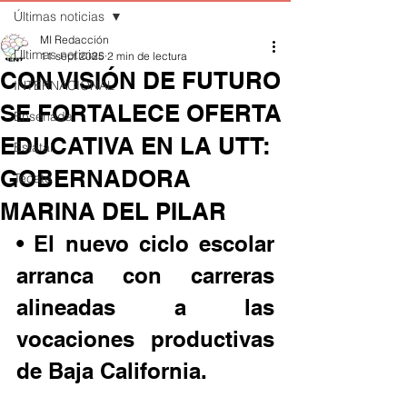
Últimas noticias
MI Redacción
Últimas noticias
11 sept 2025
2 min de lectura
CON VISIÓN DE FUTURO
INTERNACIONAL
SE FORTALECE OFERTA
Ensenada
EDUCATIVA EN LA UTT:
Estatal
GOBERNADORA
Tecate
MARINA DEL PILAR
• El nuevo ciclo escolar 
arranca con carreras 
alineadas a las 
vocaciones productivas 
de Baja California.