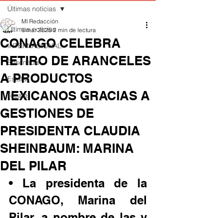
Últimas noticias
MI Redacción
Últimas noticias
6 mar 2025
2 min de lectura
CONAGO CELEBRA
INTERNACIONAL
RETIRO DE ARANCELES
Ensenada
A PRODUCTOS
Estatal
MEXICANOS GRACIAS A
Tecate
GESTIONES DE
PRESIDENTA CLAUDIA
SHEINBAUM: MARINA
DEL PILAR
• La presidenta de la 
CONAGO, Marina del 
Pilar, a nombre de las y 