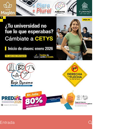
+ Claro
+ Plural
Entrada