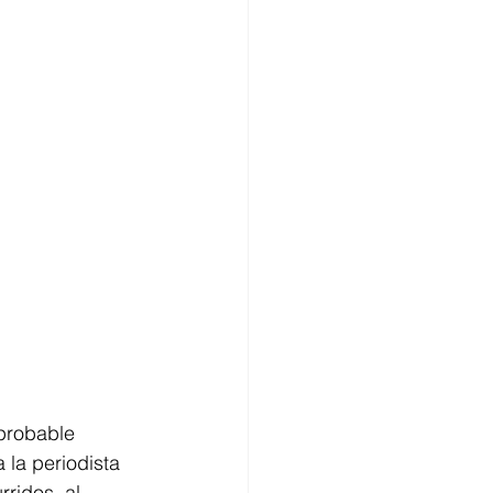
probable 
 la periodista 
ridos, al 