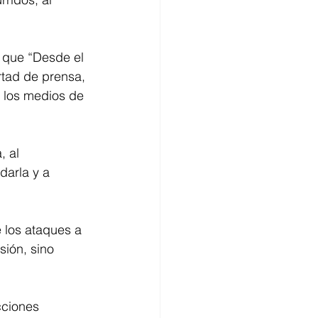
ó que “Desde el 
rtad de prensa, 
 los medios de 
 al 
darla y a 
 los ataques a 
sión, sino 
cciones 