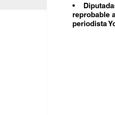
•	Diputadas y diputados condenan enérgicamente el 
reprobable a
periodista Y