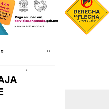
te
AJA
E