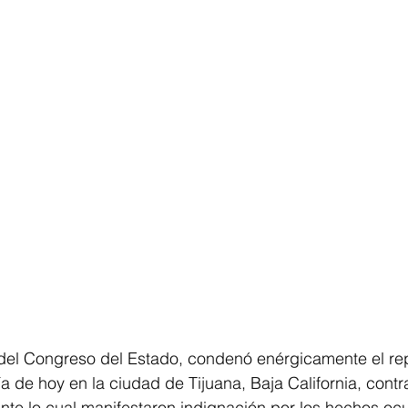
 del Congreso del Estado, condenó enérgicamente el re
a de hoy en la ciudad de Tijuana, Baja California, contra
nte lo cual manifestaron indignación por los hechos ocur