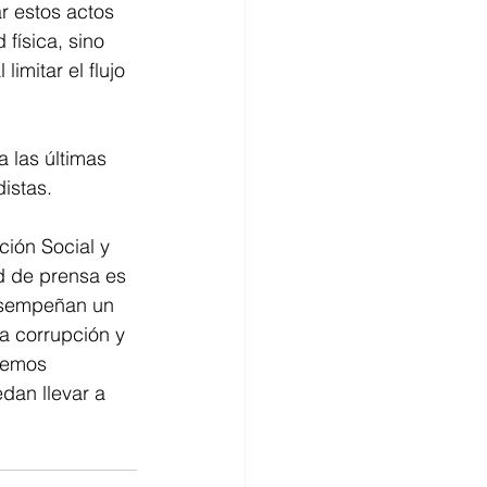
r estos actos 
física, sino 
imitar el flujo 
 las últimas 
istas. 
ión Social y 
d de prensa es 
esempeñan un 
a corrupción y 
bemos 
dan llevar a 