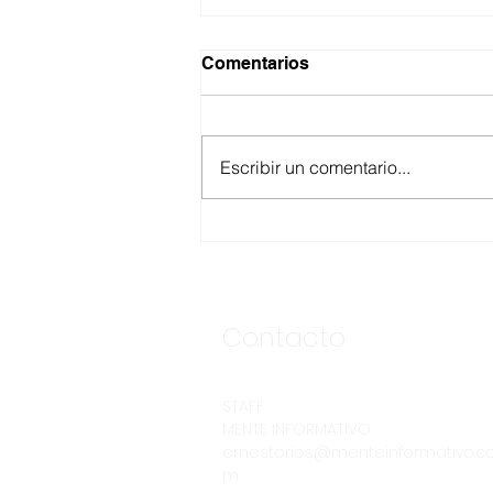
Comentarios
Escribir un comentario...
ANUNCIA CESPE
SEGUNDA ETAPA DE LA
OBRA DE INTERCONEXIÓN
DE DESCARGA DE LA
CLÍNICA NO. 8 DEL IMSS
Contacto
STAFF
MENTE INFORMATIVO
ernestorios@menteinformativo.c
m