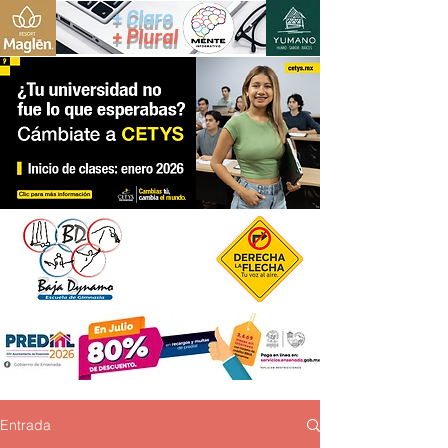
+ Claro
+ Plural
Entrada