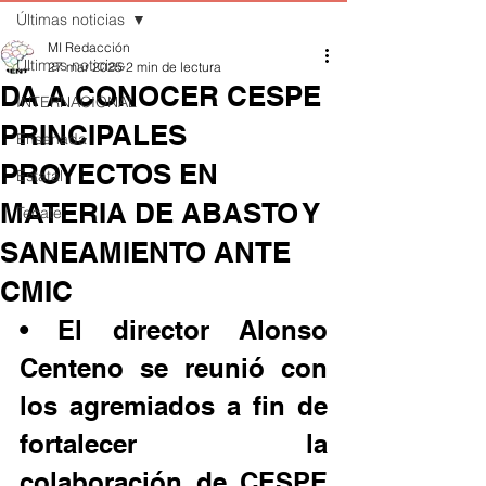
Últimas noticias
MI Redacción
Últimas noticias
27 mar 2025
2 min de lectura
DA A CONOCER CESPE
INTERNACIONAL
PRINCIPALES
Ensenada
PROYECTOS EN
Estatal
MATERIA DE ABASTO Y
Tecate
SANEAMIENTO ANTE
CMIC
• El director Alonso 
Centeno se reunió con 
los agremiados a fin de 
fortalecer la 
colaboración de CESPE 