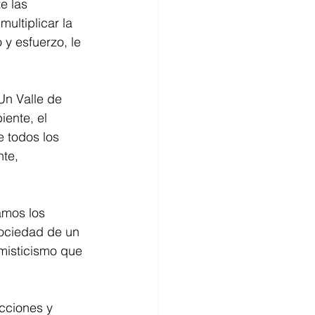
e las 
ultiplicar la 
 y esfuerzo, le 
Un Valle de 
ente, el 
e todos los 
te, 
amos los 
sociedad de un 
 misticismo que 
cciones y 