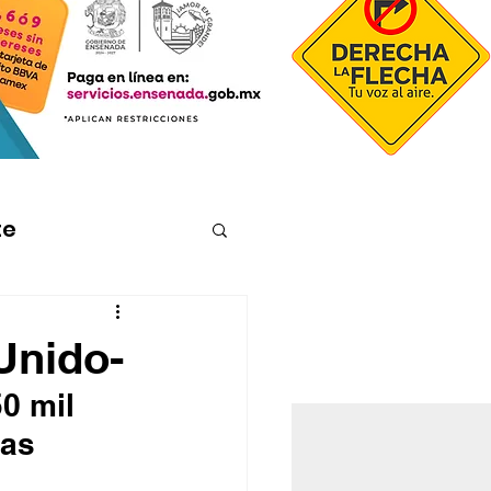
te
Unido-
0 mil 
as 