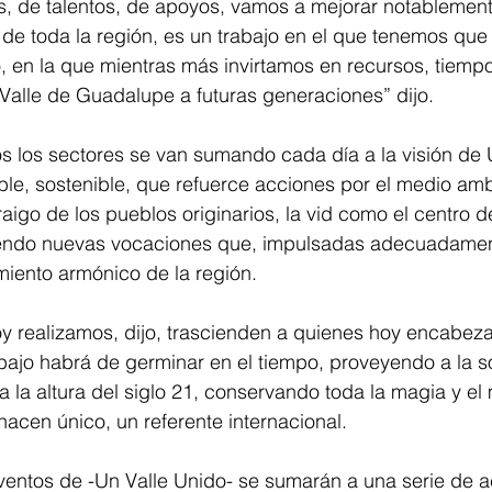
s, de talentos, de apoyos, vamos a mejorar notablement
de toda la región, es un trabajo en el que tenemos que m
o, en la que mientras más invirtamos en recursos, tiempo
Valle de Guadalupe a futuras generaciones” dijo. 
s los sectores se van sumando cada día a la visión de 
e, sostenible, que refuerce acciones por el medio ambi
aigo de los pueblos originarios, la vid como el centro d
iendo nuevas vocaciones que, impulsadas adecuadamen
imiento armónico de la región.
y realizamos, dijo, trascienden a quienes hoy encabez
abajo habrá de germinar en el tiempo, proveyendo a la 
 la altura del siglo 21, conservando toda la magia y el
hacen único, un referente internacional. 
ventos de -Un Valle Unido- se sumarán a una serie de a