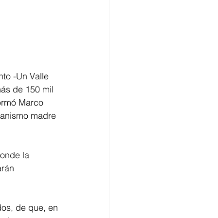
to -Un Valle 
ás de 150 mil 
formó Marco 
rganismo madre 
onde la 
arán 
os, de que, en 