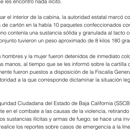
e les encontró nada ilícito.
ar el interior de la cabina, la autoridad estatal marcó c
a de cartón en la había 10 paquetes confeccionados con
no contenía una sustancia sólida y granulada al tacto c
onjunto tuvieron un peso aproximado de 8 kilos 180 gr
os hombres y la mujer fueron detenidos de inmediato co
as manos, al tiempo que se les informó sobre la cartilla 
ente fueron puestos a disposición de la Fiscalía Genera
oridad a la que corresponde dictaminar la situación le
guridad Ciudadana del Estado de Baja California (SSCB
e en el combate a las causas de la violencia, retirando 
os sustancias ilícitas y armas de fuego; se hace una invi
ealice los reportes sobre casos de emergencia a la lín