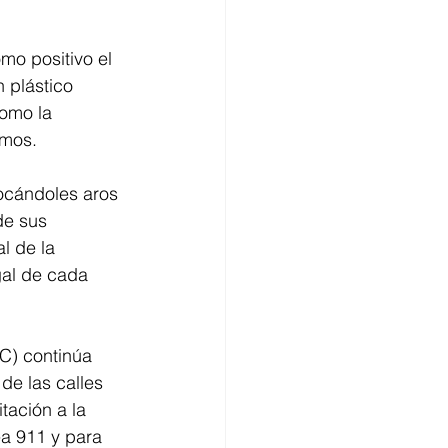
omo positivo el 
 plástico 
omo la 
amos.
locándoles aros 
de sus 
l de la 
gal de cada 
C) continúa 
de las calles 
tación a la 
ea 911 y para 