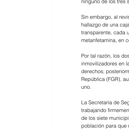
ninguno de los tres s
Sin embargo, al revis
hallazgo de una caj
transparente, cada u
metanfetamina, en c
Por tal razón, los d
inmovilizadores en l
derechos; posteriorm
República (FGR), aut
uno.
La Secretaría de Se
trabajando firmement
de los siete municipi
población para que r