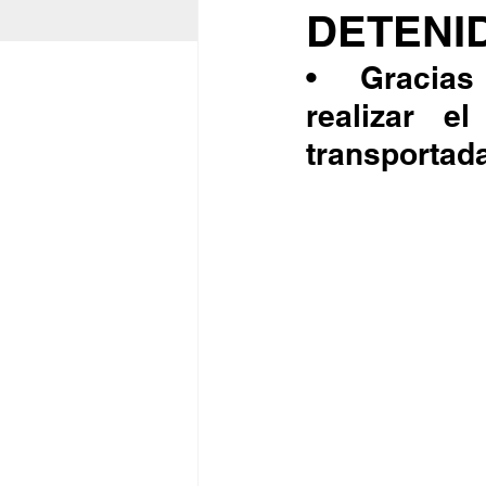
DETENI
•	Gracias a una denuncia ciudadana, fue posible 
realizar e
transportada