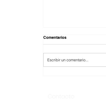
Comentarios
Escribir un comentario...
ASEGURA FUERZA
ESTATAL AL “KRIKEN” EN
VALLE DE GUADALUPE
Contacto