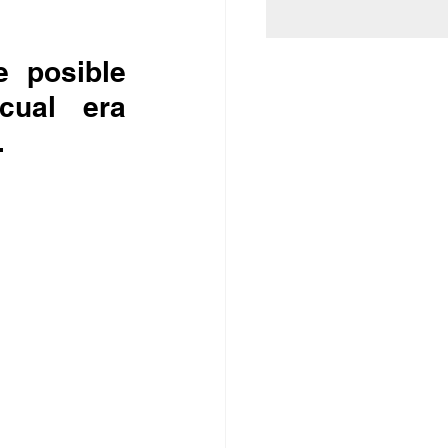
ual era 
.