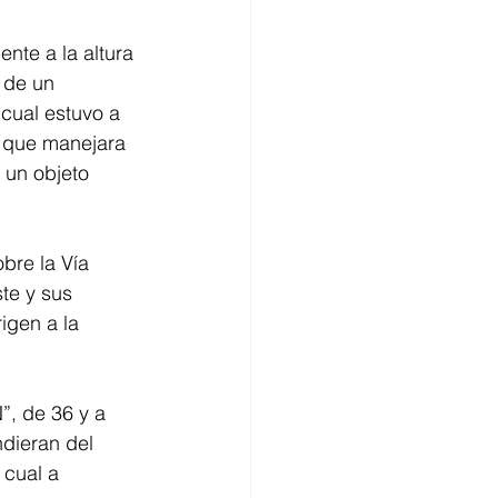
nte a la altura 
 de un 
cual estuvo a 
e que manejara 
 un objeto 
bre la Vía 
ste y sus 
gen a la 
”, de 36 y a 
ndieran del 
 cual a 