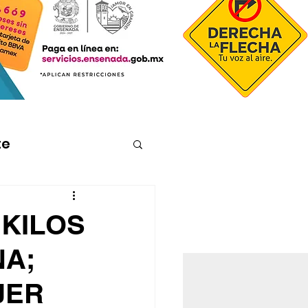
te
 KILOS
NA;
JER