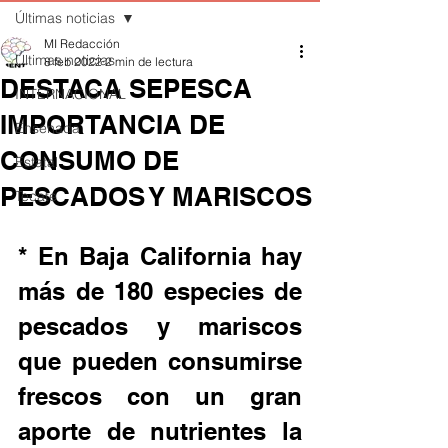
Últimas noticias
MI Redacción
Últimas noticias
8 feb 2022
2 min de lectura
DESTACA SEPESCA
INTERNACIONAL
IMPORTANCIA DE
Ensenada
CONSUMO DE
Estatal
PESCADOS Y MARISCOS
Tecate
* En Baja California hay 
más de 180 especies de 
pescados y mariscos 
que pueden consumirse 
frescos con un gran 
aporte de nutrientes la 