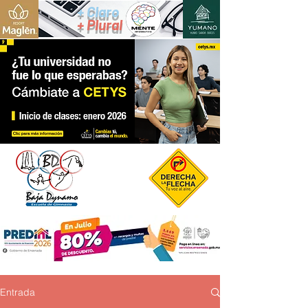
+ Claro
+ Plural
Entrada