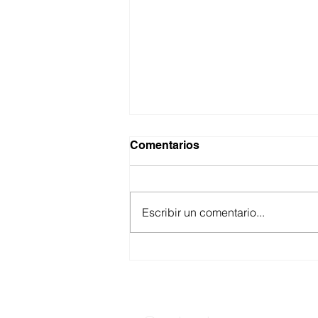
Comentarios
Escribir un comentario...
ASEGURA FUERZA
ESTATAL AL “KRIKEN” EN
VALLE DE GUADALUPE