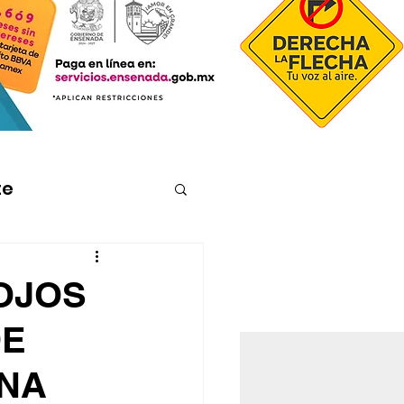
te
OJOS
DE
ANA