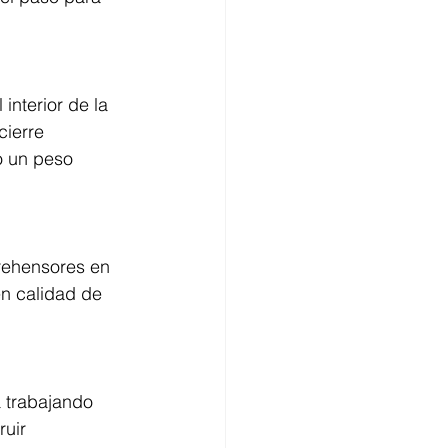
interior de la 
ierre 
o un peso 
rehensores en 
n calidad de 
 trabajando 
uir 