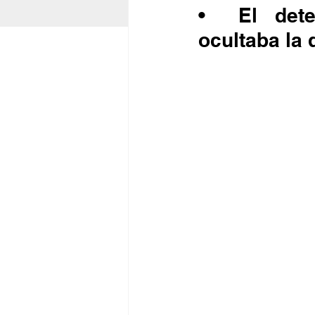
•	El detenido identificado como Benjamín “N”, 
ocultaba la 