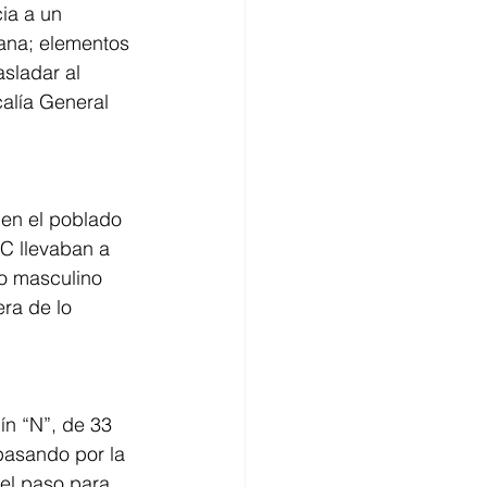
ia a un 
ana; elementos 
sladar al 
alía General 
 en el poblado 
C llevaban a 
xo masculino 
ra de lo 
n “N”, de 33 
pasando por la 
 el paso para 