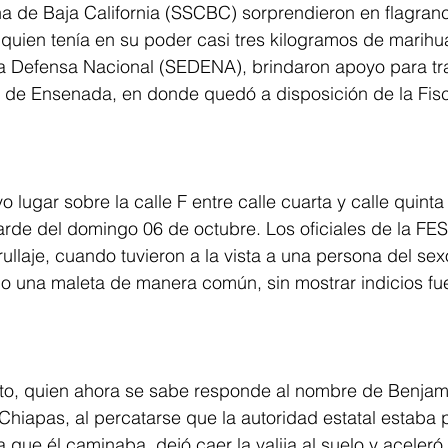
 de Baja California (SSCBC) sorprendieron en flagranc
quien tenía en su poder casi tres kilogramos de marihu
la Defensa Nacional (SEDENA), brindaron apoyo para tra
d de Ensenada, en donde quedó a disposición de la Fisc
 lugar sobre la calle F entre calle cuarta y calle quinta
arde del domingo 06 de octubre. Los oficiales de la FES
ullaje, cuando tuvieron a la vista a una persona del se
o una maleta de manera común, sin mostrar indicios fue
eto, quien ahora se sabe responde al nombre de Benjamí
 Chiapas, al percatarse que la autoridad estatal estaba 
a que él caminaba, dejó caer la valija al suelo y aceleró