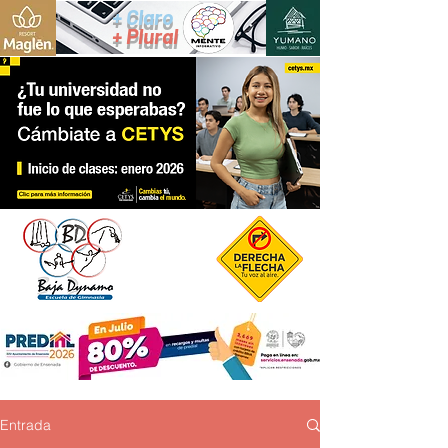
+ Claro
+ Plural
Entrada