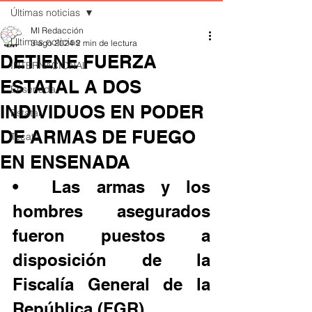
Últimas noticias
MI Redacción
Últimas noticias
3 ago 2024
2 min de lectura
DETIENE FUERZA
INTERNACIONAL
ESTATAL A DOS
Ensenada
INDIVIDUOS EN PODER
Estatal
DE ARMAS DE FUEGO
Tecate
EN ENSENADA
•	Las armas y los 
hombres asegurados 
fueron puestos a 
disposición de la 
Fiscalía General de la 
República (FGR).