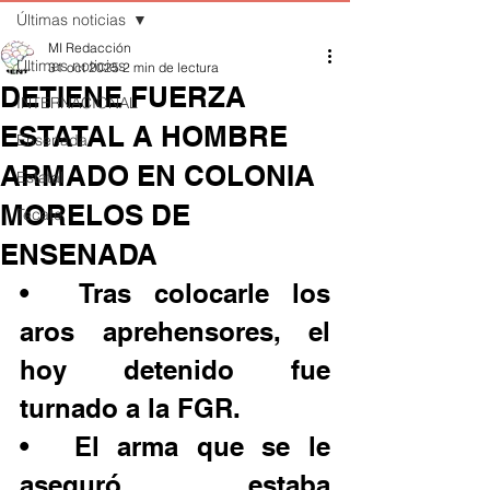
Últimas noticias
MI Redacción
Últimas noticias
31 oct 2025
2 min de lectura
DETIENE FUERZA
INTERNACIONAL
ESTATAL A HOMBRE
Ensenada
ARMADO EN COLONIA
Estatal
MORELOS DE
Tecate
ENSENADA
•	Tras colocarle los 
aros aprehensores, el 
hoy detenido fue 
turnado a la FGR.
•	El arma que se le 
aseguró estaba 