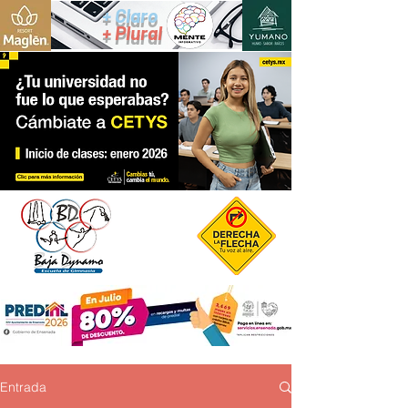
+ Claro
+ Plural
Entrada