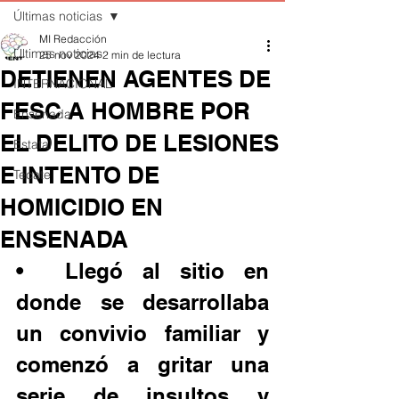
Últimas noticias
MI Redacción
Últimas noticias
25 nov 2024
2 min de lectura
DETIENEN AGENTES DE
INTERNACIONAL
FESC A HOMBRE POR
Ensenada
EL DELITO DE LESIONES
Estatal
E INTENTO DE
Tecate
HOMICIDIO EN
ENSENADA
•	Llegó al sitio en 
donde se desarrollaba 
un convivio familiar y 
comenzó a gritar una 
serie de insultos y 