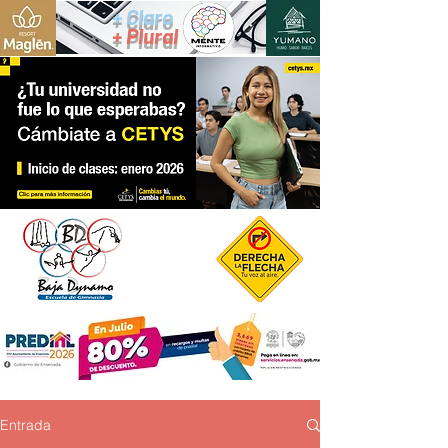
+ Claro
+ Plural
Entrada