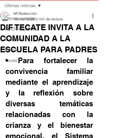
Últimas noticias
MI Redacción
Últimas noticias
10 mar 2025
2 min de lectura
DIF TECATE INVITA A LA
INTERNACIONAL
COMUNIDAD A LA
Ensenada
ESCUELA PARA PADRES
Estatal
• Para fortalecer la 
Tecate
convivencia familiar 
mediante el aprendizaje 
y la reflexión sobre 
diversas temáticas 
relacionadas con la 
crianza y el bienestar 
emocional, el Sistema 