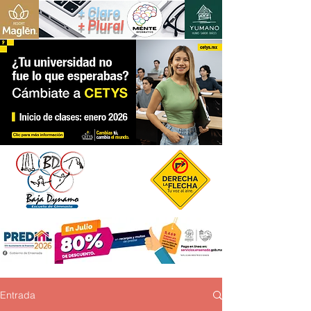
+ Claro
+ Plural
Entrada