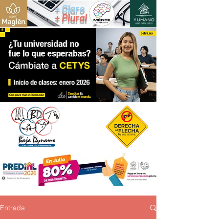
+ Claro
+ Plural
Entrada