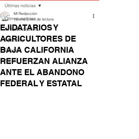
Últimas noticias
MI Redacción
Últimas noticias
13 ene
2 min de lectura
EJIDATARIOS Y
INTERNACIONAL
AGRICULTORES DE
Ensenada
BAJA CALIFORNIA
Estatal
REFUERZAN ALIANZA
Tecate
ANTE EL ABANDONO
FEDERAL Y ESTATAL