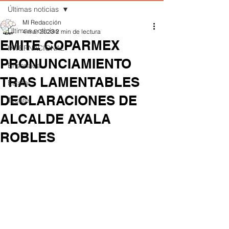
Últimas noticias
MI Redacción
Últimas noticias
4 mar 2023
2 min de lectura
EMITE COPARMEX
INTERNACIONAL
PRONUNCIAMIENTO
Ensenada
TRAS LAMENTABLES
Estatal
DECLARACIONES DE
Tecate
ALCALDE AYALA
ROBLES