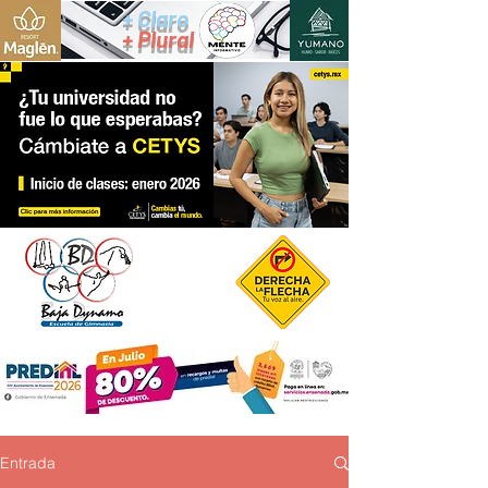
+ Claro
+ Plural
Entrada