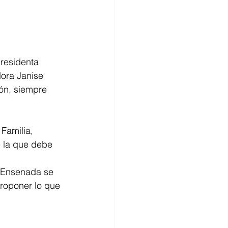
residenta 
ora Janise 
ón, siempre 
Familia, 
e la que debe 
 Ensenada se 
proponer lo que 