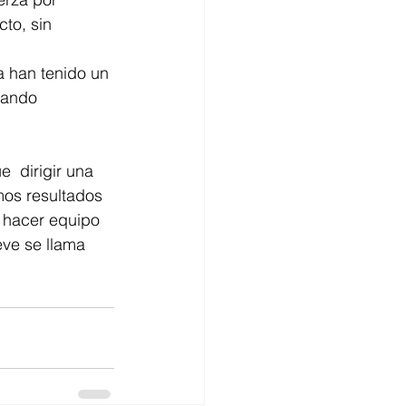
to, sin 
a han tenido un 
jando 
  dirigir una 
mos resultados 
 hacer equipo 
eve se llama 