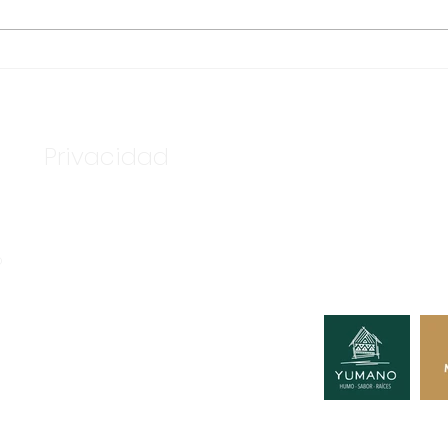
ASEGURA FUERZA
TEN
ESTATAL AL “KRIKEN” EN
BAS
VALLE DE GUADALUPE
DE 
Privacidad
Nuestros c
Tú podría
o
A GRUPO CONSULTOR.