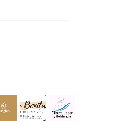
DRÁ MANEADERO
E DE AMBULANCIAS
LA CRUZ ROJA
lientes.
s estar aquí.