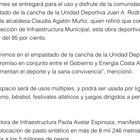
mes se entregará para el uso y disfrute de la comunida
ado de la cancha de la Unidad Deportiva Juan A. Rodrí
 la alcaldesa Claudia Agatón Muñiz, quien refirió que c
rección de Infraestructura Municipal, esta obra deportiva
del 95 por ciento.
mínimos en el empastado de la cancha de la Unidad Depor
romiso en conjunto entre el Gobierno y Energía Costa A
omentan el deporte y la sana convivencia”, mencionó.
acio será de usos múltiples, y podrá ser usada por liga
tismo, béisbol, festivales atléticos y juegos dirigidos a p
ectora de Infraestructura Paola Avelar Espinoza, manifest
olocación de pasto sintético en más de 8 mil 246 metro
or a los 5 millones de pesos.