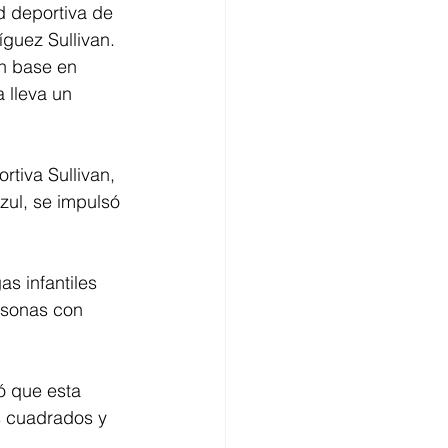
d deportiva de 
guez Sullivan.
on base en 
 lleva un 
tiva Sullivan, 
zul, se impulsó 
s infantiles 
ersonas con 
ó que esta 
s cuadrados y 