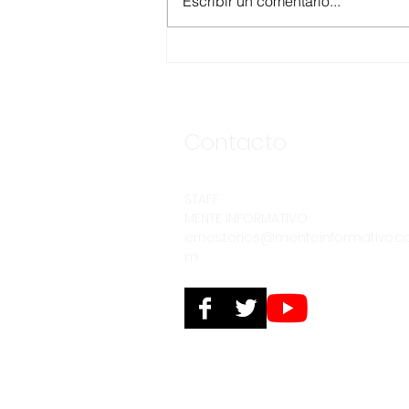
Escribir un comentario...
ANUNCIA CESPE
SEGUNDA ETAPA DE LA
OBRA DE INTERCONEXIÓN
DE DESCARGA DE LA
CLÍNICA NO. 8 DEL IMSS
Contacto
STAFF
MENTE INFORMATIVO
ernestorios@menteinformativo.c
m
© 2025. Derechos reservados. PERSPECTIV