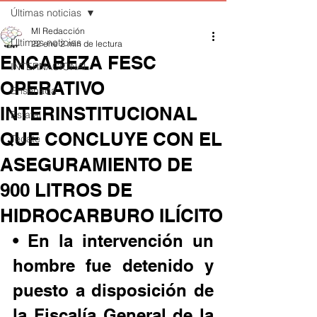
Últimas noticias
MI Redacción
Últimas noticias
22 ene
2 min de lectura
ENCABEZA FESC
INTERNACIONAL
OPERATIVO
Ensenada
INTERINSTITUCIONAL
Estatal
QUE CONCLUYE CON EL
Tecate
ASEGURAMIENTO DE
900 LITROS DE
HIDROCARBURO ILÍCITO
• En la intervención un 
hombre fue detenido y 
puesto a disposición de 
la Fiscalía General de la 