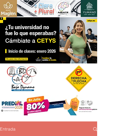
+ Claro
+ Plural
Entrada