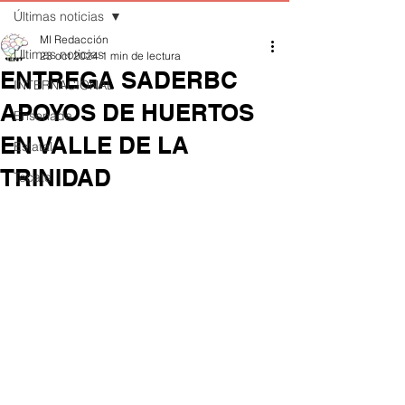
Últimas noticias
MI Redacción
Últimas noticias
23 oct 2024
1 min de lectura
ENTREGA SADERBC
INTERNACIONAL
APOYOS DE HUERTOS
Ensenada
EN VALLE DE LA
Estatal
TRINIDAD
Tecate