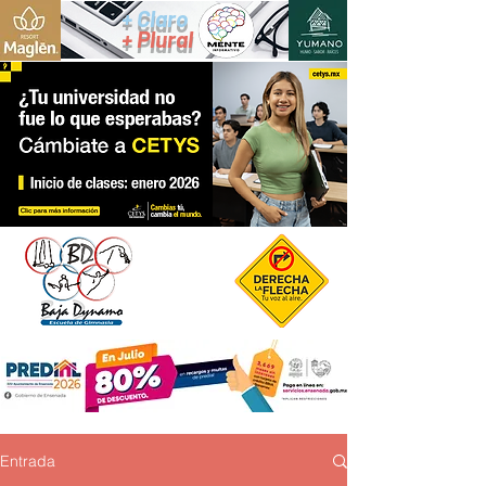
+ Claro
+ Plural
Entrada