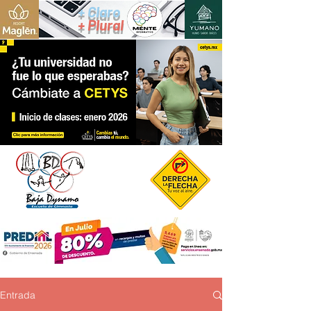
+ Claro
+ Plural
Entrada