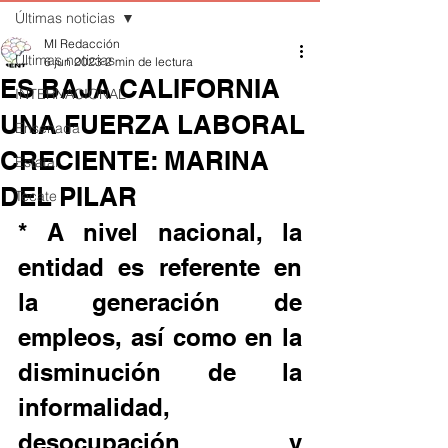
Últimas noticias
MI Redacción
Últimas noticias
6 jun 2023
2 min de lectura
ES BAJA CALIFORNIA
INTERNACIONAL
UNA FUERZA LABORAL
Ensenada
CRECIENTE: MARINA
Estatal
DEL PILAR
Tecate
* A nivel nacional, la 
entidad es referente en 
la generación de 
empleos, así como en la 
disminución de la 
informalidad, 
desocupación y 