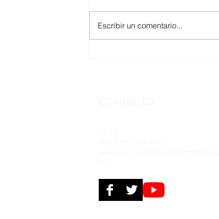
Escribir un comentario...
ASEGURA FUERZA
ESTATAL AL “KRIKEN” EN
VALLE DE GUADALUPE
Contacto
STAFF
MENTE INFORMATIVO
ernestorios@menteinformativo.c
m