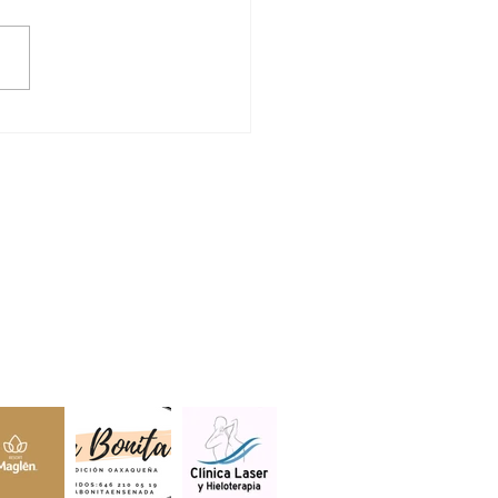
VA SADER BC
RAESTRUCTURA
RICA A ZONAS
RTADAS DEL ESTADO
lientes.
s estar aquí.