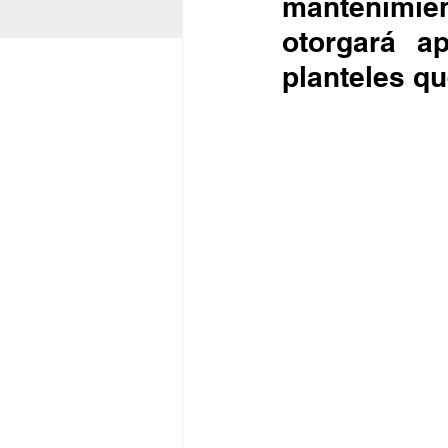
mantenimie
otorgará a
planteles q