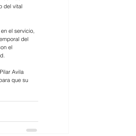
 del vital 
n el servicio, 
temporal del 
on el 
d.
ilar Avila 
para que su 