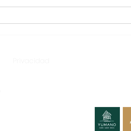
TENDRÁ MANEADERO
LLE
BASE DE AMBULANCIAS
INF
DE LA CRUZ ROJA
HÍD
APA
Privacidad
Nuestros c
Tú podría
o