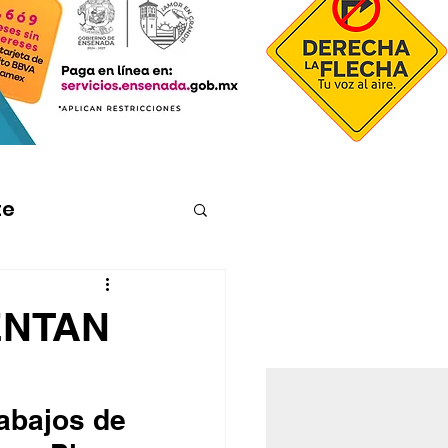
te
ENTAN
E
abajos de 