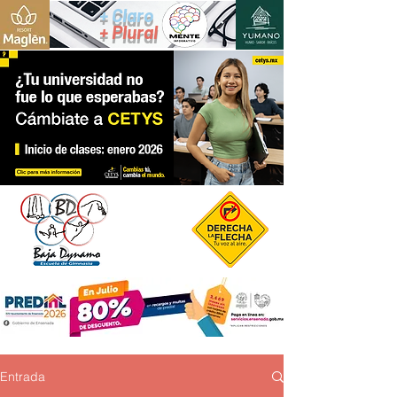
+ Claro
+ Plural
Entrada