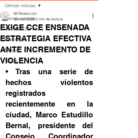
Últimas noticias
MI Redacción
Últimas noticias
30 mar 2025
2 min de lectura
EXIGE CCE ENSENADA
INTERNACIONAL
ESTRATEGIA EFECTIVA
Ensenada
ANTE INCREMENTO DE
Estatal
VIOLENCIA
Tecate
• Tras una serie de 
hechos violentos 
registrados 
recientemente en la 
ciudad, Marco Estudillo 
Bernal, presidente del 
Consejo Coordinador 