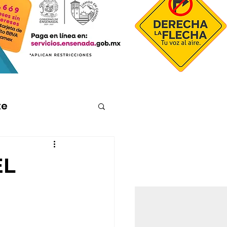
te
EL