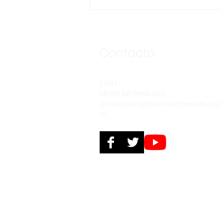
ASEGURA FUERZA
ESTATAL AL “KRIKEN” EN
VALLE DE GUADALUPE
Contacto
STAFF
MENTE INFORMATIVO
ernestorios@menteinformativo.c
m
© 2025. Derechos reservados. PERSPECTIV