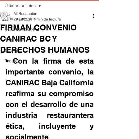
Últimas noticias
MI Redacción
Últimas noticias
29 jul 2025
1 min de lectura
FIRMAN CONVENIO
INTERNACIONAL
CANIRAC BC Y
Ensenada
DERECHOS HUMANOS
Estatal
• Con la firma de esta 
Tecate
importante convenio, la  
CANIRAC Baja California 
reafirma su compromiso 
con el desarrollo de una 
industria restaurantera 
ética, incluyente y 
socialmente 