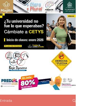
+ Claro
+ Plural
Entrada