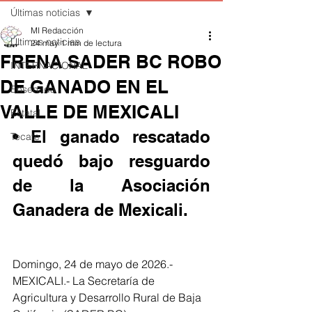
Últimas noticias
MI Redacción
Últimas noticias
24 may
1 min de lectura
FRENA SADER BC ROBO
INTERNACIONAL
DE GANADO EN EL
Ensenada
VALLE DE MEXICALI
Estatal
• El ganado rescatado 
Tecate
quedó bajo resguardo 
de la Asociación 
Ganadera de Mexicali.
Domingo, 24 de mayo de 2026.- 
MEXICALI.- La Secretaría de 
Agricultura y Desarrollo Rural de Baja 