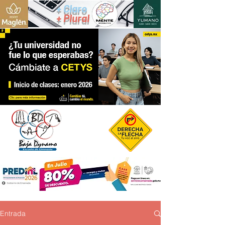
+ Claro
+ Plural
Entrada