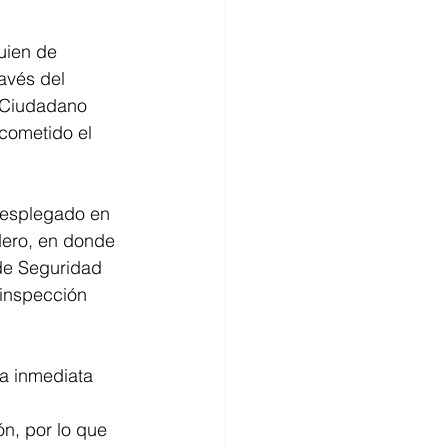
uien de 
avés del 
 Ciudadano 
 cometido el 
desplegado en 
dero, en donde 
 de Seguridad 
inspección 
ma inmediata 
n, por lo que 