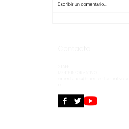
Escribir un comentario...
ANUNCIA CESPE
SEGUNDA ETAPA DE LA
OBRA DE INTERCONEXIÓN
DE DESCARGA DE LA
CLÍNICA NO. 8 DEL IMSS
Contacto
STAFF
MENTE INFORMATIVO
ernestorios@menteinformativo.c
m