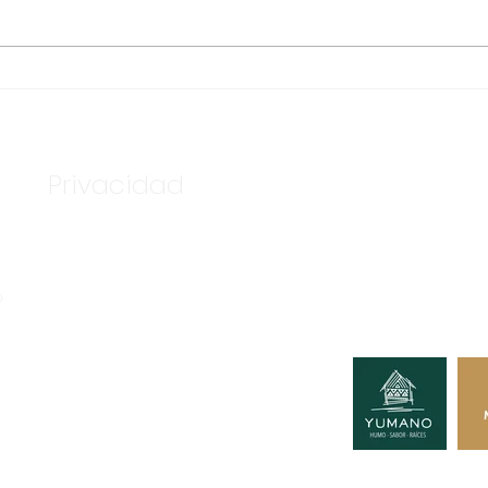
ASEGURA FUERZA
TEN
ESTATAL AL “KRIKEN” EN
BAS
VALLE DE GUADALUPE
DE 
Privacidad
Nuestros c
Tú podría
o