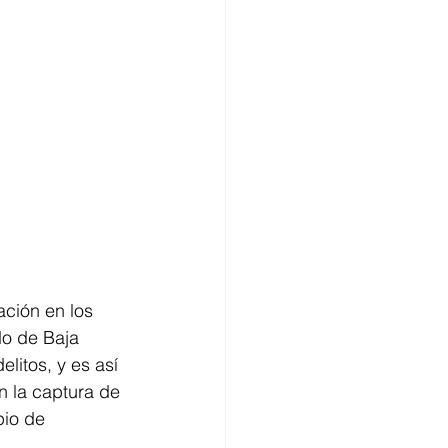
ción en los 
do de Baja 
litos, y es así 
 la captura de 
pio de 