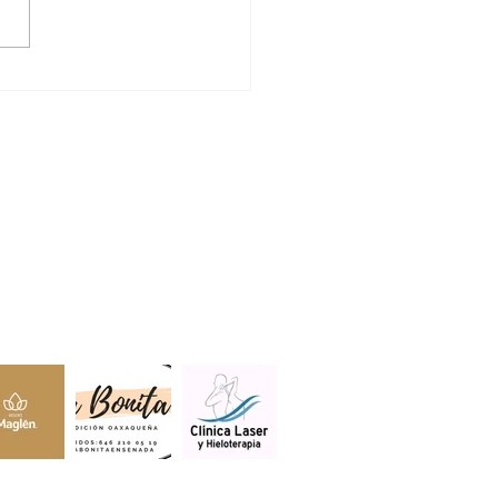
DRÁ MANEADERO
E DE AMBULANCIAS
LA CRUZ ROJA
lientes.
s estar aquí.