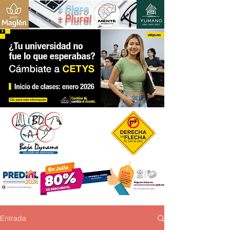
+ Claro
+ Plural
Entrada