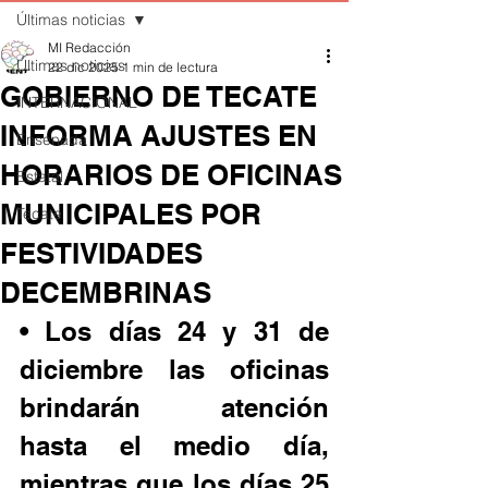
Últimas noticias
MI Redacción
Últimas noticias
22 dic 2025
1 min de lectura
GOBIERNO DE TECATE
INTERNACIONAL
INFORMA AJUSTES EN
Ensenada
HORARIOS DE OFICINAS
Estatal
MUNICIPALES POR
Tecate
FESTIVIDADES
DECEMBRINAS
• Los días 24 y 31 de 
diciembre las oficinas 
brindarán atención 
hasta el medio día, 
mientras que los días 25 