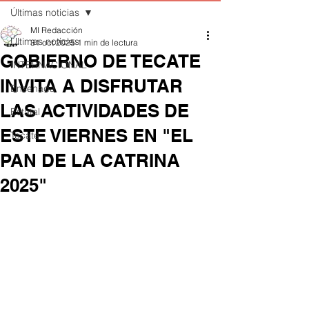
Últimas noticias
MI Redacción
Últimas noticias
31 oct 2025
1 min de lectura
GOBIERNO DE TECATE
INTERNACIONAL
INVITA A DISFRUTAR
Ensenada
LAS ACTIVIDADES DE
Estatal
ESTE VIERNES EN "EL
Tecate
PAN DE LA CATRINA
2025"