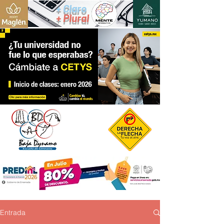
+ Claro
+ Plural
Entrada