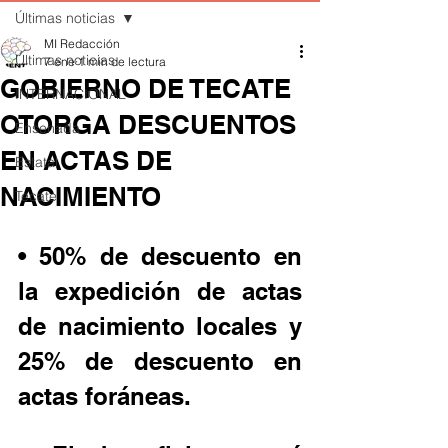
Últimas noticias
MI Redacción
Últimas noticias
7 ene
1 min de lectura
GOBIERNO DE TECATE
INTERNACIONAL
OTORGA DESCUENTOS
Ensenada
EN ACTAS DE
Estatal
NACIMIENTO
Tecate
• 50% de descuento en 
la expedición de actas 
de nacimiento locales y 
25% de descuento en 
actas foráneas.