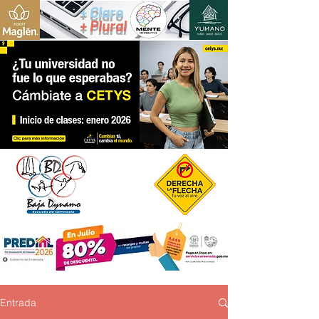
+ Claro
+ Plural
Entrada