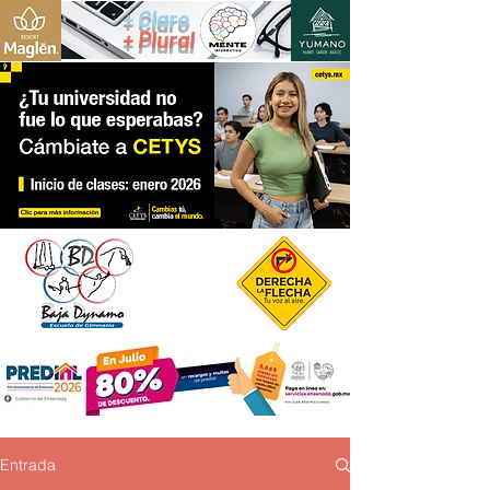
+ Claro
+ Plural
Entrada