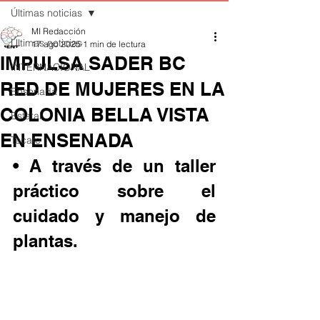
Últimas noticias
MI Redacción
Últimas noticias
17 ago 2025
1 min de lectura
IMPULSA SADER BC
INTERNACIONAL
RED DE MUJERES EN LA
Ensenada
COLONIA BELLA VISTA
Estatal
EN ENSENADA
Tecate
• A través de un taller 
práctico sobre el 
cuidado y manejo de 
plantas.