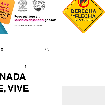
te
ENADA
, VIVE