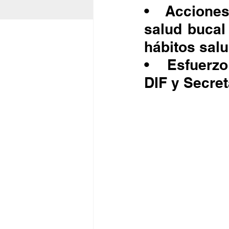
•	Acciones como registro de talla y peso, revisión de 
salud bucal 
hábitos sal
•	Esfuerzo interinstitucional con personal del IMSS, 
DIF y Secret