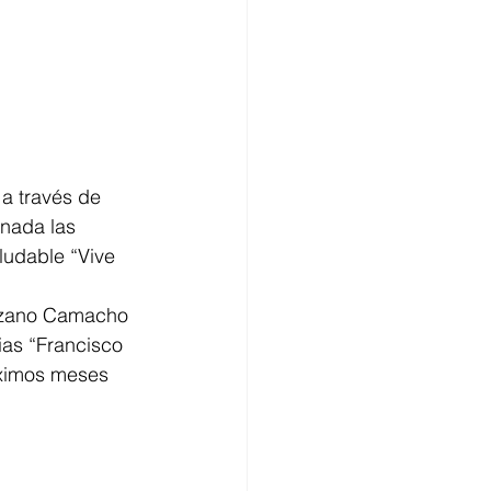
 a través de 
nada las 
ludable “Vive 
Lozano Camacho 
ias “Francisco 
óximos meses 