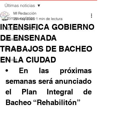
Últimas noticias
MI Redacción
Últimas noticias
29 may 2025
1 min de lectura
INTENSIFICA GOBIERNO
INTERNACIONAL
DE ENSENADA
Ensenada
TRABAJOS DE BACHEO
Estatal
EN LA CIUDAD
Tecate
• En las próximas 
semanas será anunciado 
el Plan Integral de 
Bacheo “Rehabilitón”