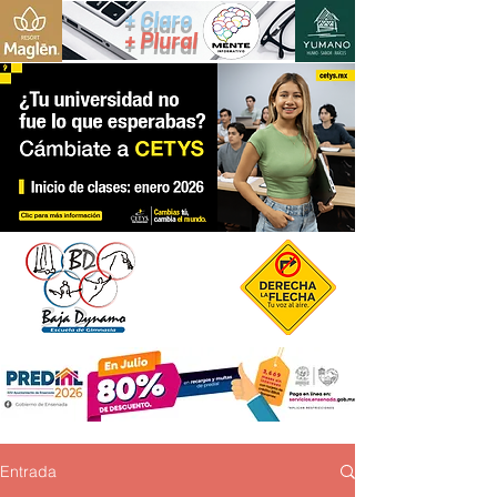
+ Claro
+ Plural
Entrada