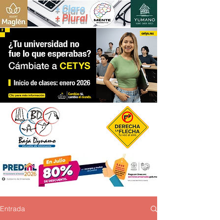
+ Claro
+ Plural
Entrada