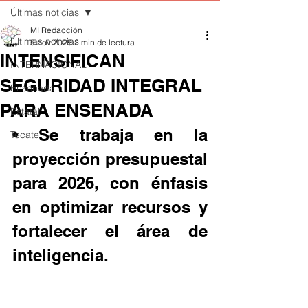
Últimas noticias
MI Redacción
Últimas noticias
5 nov 2025
2 min de lectura
INTENSIFICAN
INTERNACIONAL
SEGURIDAD INTEGRAL
Ensenada
PARA ENSENADA
Estatal
• Se trabaja en la 
Tecate
proyección presupuestal 
para 2026, con énfasis 
en optimizar recursos y 
fortalecer el área de 
inteligencia.