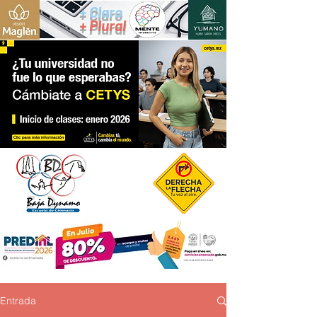
+ Claro
+ Plural
Entrada