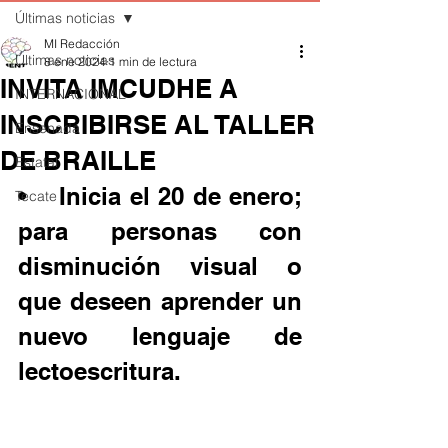
Últimas noticias
MI Redacción
Últimas noticias
8 ene 2024
1 min de lectura
INVITA IMCUDHE A
INTERNACIONAL
INSCRIBIRSE AL TALLER
Ensenada
DE BRAILLE
Estatal
•	Inicia el 20 de enero; 
Tecate
para personas con 
disminución visual o 
que deseen aprender un 
nuevo lenguaje de 
lectoescritura.